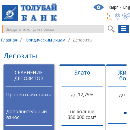
Кырг
Eng
/
/
Главная
Юридическим лицам
Депозиты
Депозиты
Злато
Жив
CРАВНЕНИЕ
бог
ДЕПОЗИТОВ
Процентная ставка
до 12,75%
до 1
Дополнительный
не больше
взнос
350 000 сом*