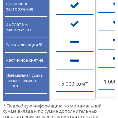
Досрочное
расторжение
Выплата %
ежемесячно
Капитализация %
Частичное снятие
Минимальная сумма
первоначального
1 000
5 000 сом*
взноса
* Подробную информацию по минимальной
сумме вклада и по сумме дополнительных
взносов в других валютах смотрите внутри