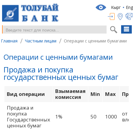
Кырг
Eng
/
/
Главная
Частным лицам
Операции с ценными бумагами
Операции с ценными бумагами
Продажа и покупка
государственных ценных бумаг
Взымаемая
Вид операции
Min
Max
При
комиссия
Продажа и
покупка
от 
1%
50
1000
Государственных
вло
ценных бумаг