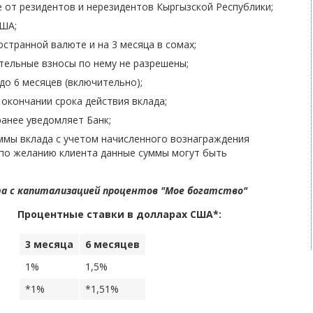
е от резидентов и нерезидентов Кыргызской Республики;
США;
остранной валюте и на 3 месяца в сомах;
тельные взносы по нему не разрешены;
до 6 месяцев (включительно);
окончании срока действия вклада;
анее уведомляет Банк;
ммы вклада с учетом начисленного вознаграждения
 по желанию клиента данные суммы могут быть
та с капитализацией процентов "Мое богатство"
Процентные ставки в долларах США*:
3 месяца
6 месяцев
1%
1,5%
*1%
*1,51%