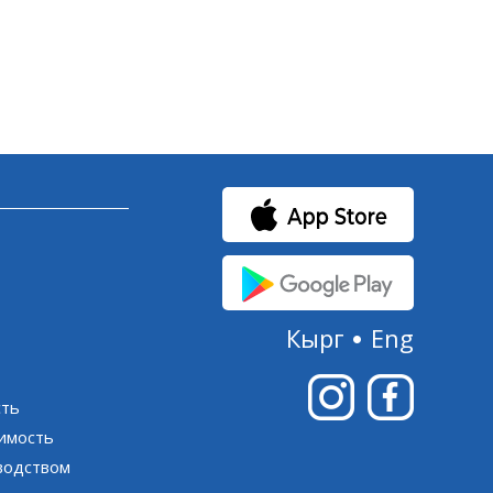
Кырг
Eng
сть
имость
оводством