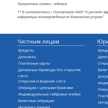
Процентные ставки - годовые
** В соответствии с Положением НБКР “О расчете э
информации вознаграждения по банковским услугам”
Частным лицам
Юри
Кредиты
Кред
Депозиты
Депо
Платёжные карты
Откры
Денежные переводы без открытия
Валю
счета
Доку
Открытие и ведение счета
Инди
Операции с ценными бумагами
Опер
Индивидуальные сейфовые ячейки
Плат
Валютные операции
Инте
Интернет-банкинг