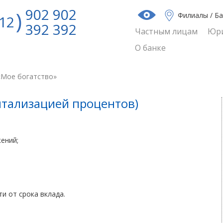
902 902
Филиалы / Б
12
392 392
Частным лицам
Юри
О банке
«Мое богатство»
питализацией процентов)
ений;
и от срока вклада.