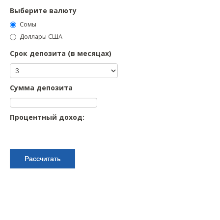
Выберите валюту
Сомы
Доллары США
Срок депозита (в месяцах)
Сумма депозита
Процентный доход:
Дата вклада:
Рассчитать
Дата начисления
Процентный
процентов
доход
Всего: