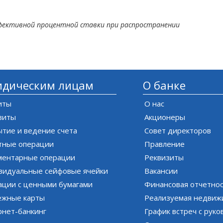
ффективной процентной ставки при распространении
дическим лицам
О банке
иты
О нас
зиты
Акционеры
тие и ведение счета
Совет директоров
тные операции
Правление
ментарные операции
Реквизиты
видуальные сейфовые ячейки
Вакансии
ации с ценными бумагами
Финансовая отчетно
ёжные карты
Реализуемая недвиж
рнет-банкинг
График встреч с рук